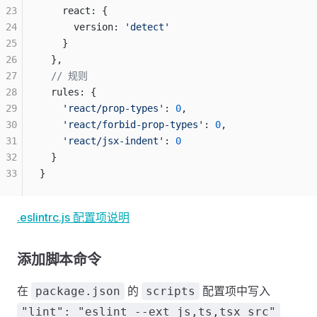
23
    react: {
24
      version: 
'detect'
25
    }
26
  },
27
  // 规则
28
  rules: {
29
    'react/prop-types'
: 
0
,
30
    'react/forbid-prop-types'
: 
0
,
31
    'react/jsx-indent'
: 
0
32
  }
33
}
.eslintrc.js 配置项说明
添加脚本命令
在
的
配置项中写入
package.json
scripts
"lint": "eslint --ext js,ts,tsx src"