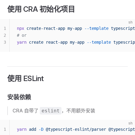
使用 CRA 初始化项目
sh
1
npx
 create-react-app
 my-app
 --template
 typescript
2
# or
3
yarn
 create
 react-app
 my-app
 --template
 typescrip
使用 ESLint
安装依赖
CRA 自带了
，不用额外安装
eslint
sh
1
yarn
 add
 -D
 @typescript-eslint/parser
 @typescript