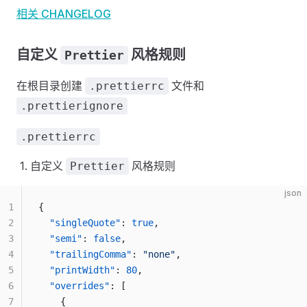
相关 CHANGELOG
自定义
风格规则
Prettier
在根目录创建
文件和
.prettierrc
.prettierignore
.prettierrc
自定义
风格规则
Prettier
json
1
{
2
  "singleQuote"
: 
true
,
3
  "semi"
: 
false
,
4
  "trailingComma"
: 
"none"
,
5
  "printWidth"
: 
80
,
6
  "overrides"
: [
7
    {