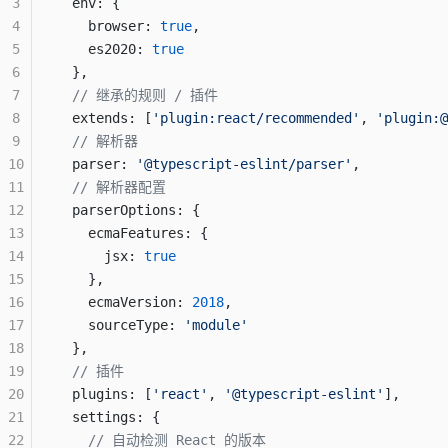
3
  env: {
4
    browser: 
true
,
5
    es2020: 
true
6
  },
7
  // 继承的规则 / 插件
8
  extends: [
'plugin:react/recommended'
, 
'plugin:@
9
  // 解析器
10
  parser: 
'@typescript-eslint/parser'
,
11
  // 解析器配置
12
  parserOptions: {
13
    ecmaFeatures: {
14
      jsx: 
true
15
    },
16
    ecmaVersion: 
2018
,
17
    sourceType: 
'module'
18
  },
19
  // 插件
20
  plugins: [
'react'
, 
'@typescript-eslint'
],
21
  settings: {
22
    // 自动检测 React 的版本