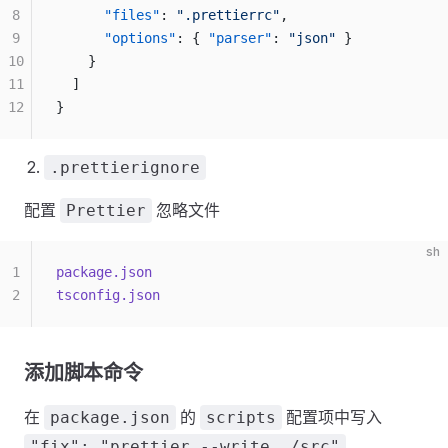
8
      "files"
: 
".prettierrc"
,
9
      "options"
: { 
"parser"
: 
"json"
 }
10
    }
11
  ]
12
}
.prettierignore
配置
忽略文件
Prettier
sh
1
package.json
2
tsconfig.json
添加脚本命令
在
的
配置项中写入
package.json
scripts
"fix": "prettier --write ./src"