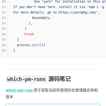
60
          `Use "yarn" for installation in this pr
61
If you don't have Yarn, install it via "npm i -g 
62
For more details, go to https://yarnpkg.com/`
,
63
          boxenOpts,
64
        ),
65
      )
66
      break
67
  }
68
  process.
exit
(
1
)
69
}
源码笔记
which-pm-runs
which-pm-runs
用于获取当前所使用的包管理器名称和
版本