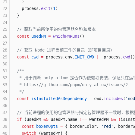
21
  )
22
  process.
exit
(
1
)
23
}
24
25
// 获取当前所使用的包管理器名称和版本
26
const
 usedPM
 =
 whichPMRuns
()
27
28
// 获取 Node 进程当前工作的目录（即项目目录）
29
const
 cwd
 =
 process.env.
INIT_CWD
 ||
 process.
cwd
()
30
31
/**
32
 * 用于判断 only-allow 是否作为依赖项安装，保证只
33
 * https://github.com/pnpm/only-allow/issues/2
34
 */
35
const
 isInstalledAsDependency
 =
 cwd.
includes
(
'nod
36
37
// 当前进程的使用的包管理器与指定包管理器不一致时，根
38
if
 (usedPM 
&&
 usedPM.name 
!==
 wantedPM 
&&
 !
isInst
39
  const
 boxenOpts
 =
 { borderColor: 
'red'
, borderS
40
  switch
 (wantedPM) {