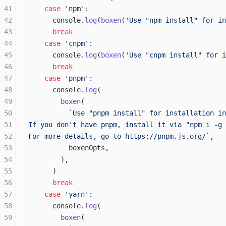
41
    case
 'npm'
:
42
      console.
log
(
boxen
(
'Use "npm install" for in
43
      break
44
    case
 'cnpm'
:
45
      console.
log
(
boxen
(
'Use "cnpm install" for i
46
      break
47
    case
 'pnpm'
:
48
      console.
log
(
49
        boxen
(
50
          `Use "pnpm install" for installation in
51
If you don't have pnpm, install it via "npm i -g 
52
For more details, go to https://pnpm.js.org/`
,
53
          boxenOpts,
54
        ),
55
      )
56
      break
57
    case
 'yarn'
:
58
      console.
log
(
59
        boxen
(