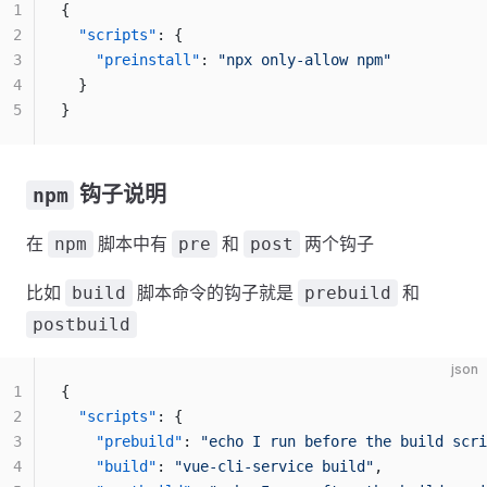
1
{
2
  "scripts"
: {
3
    "preinstall"
: 
"npx only-allow npm"
4
  }
5
}
钩子说明
npm
在
脚本中有
和
两个钩子
npm
pre
post
比如
脚本命令的钩子就是
和
build
prebuild
postbuild
json
1
{
2
  "scripts"
: {
3
    "prebuild"
: 
"echo I run before the build scri
4
    "build"
: 
"vue-cli-service build"
,