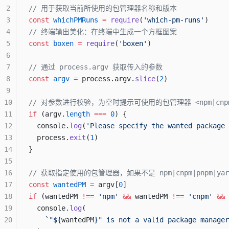
2
// 用于获取当前所使用的包管理器名称和版本
3
const
 whichPMRuns
 =
 require
(
'which-pm-runs'
)
4
// 终端输出美化：在终端中生成一个方框图案
5
const
 boxen
 =
 require
(
'boxen'
)
6
7
// 通过 process.argv 获取传入的参数
8
const
 argv
 =
 process.argv.
slice
(
2
)
9
10
// 对参数进行校验，为空时提示可使用的包管理器 <npm|cnpm|
11
if
 (argv.
length
 ===
 0
) {
12
  console.
log
(
'Please specify the wanted package 
13
  process.
exit
(
1
)
14
}
15
16
// 获取指定使用的包管理器，如果不是 npm|cnpm|pnpm
17
const
 wantedPM
 =
 argv[
0
]
18
if
 (wantedPM 
!==
 'npm'
 &&
 wantedPM 
!==
 'cnpm'
 &&
 
19
  console.
log
(
20
    `"${
wantedPM
}" is not a valid package manager