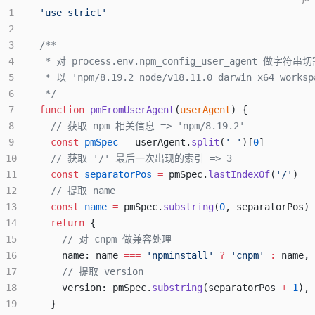
1
'use strict'
2
3
/**
4
 * 对 process.env.npm_config_user_agent 做
5
 * 以 'npm/8.19.2 node/v18.11.0 darwin x64 works
6
 */
7
function
 pmFromUserAgent
(
userAgent
) {
8
  // 获取 npm 相关信息 => 'npm/8.19.2'
9
  const
 pmSpec
 =
 userAgent.
split
(
' '
)[
0
]
10
  // 获取 '/' 最后一次出现的索引 => 3
11
  const
 separatorPos
 =
 pmSpec.
lastIndexOf
(
'/'
)
12
  // 提取 name
13
  const
 name
 =
 pmSpec.
substring
(
0
, separatorPos)
14
  return
 {
15
    // 对 cnpm 做兼容处理
16
    name: name 
===
 'npminstall'
 ?
 'cnpm'
 :
 name,
17
    // 提取 version
18
    version: pmSpec.
substring
(separatorPos 
+
 1
),
19
  }