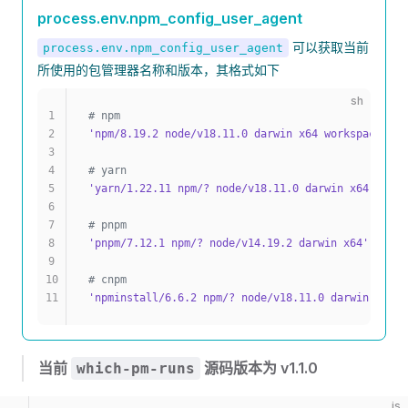
process.env.npm_config_user_agent
可以获取当前
process.env.npm_config_user_agent
所使用的包管理器名称和版本，其格式如下
sh
1
# npm
2
'npm/8.19.2 node/v18.11.0 darwin x64 workspaces/fa
3
4
# yarn
5
'yarn/1.22.11 npm/? node/v18.11.0 darwin x64'
6
7
# pnpm
8
'pnpm/7.12.1 npm/? node/v14.19.2 darwin x64'
9
10
# cnpm
11
'npminstall/6.6.2 npm/? node/v18.11.0 darwin x64'
当前
源码版本为 v1.1.0
which-pm-runs
js