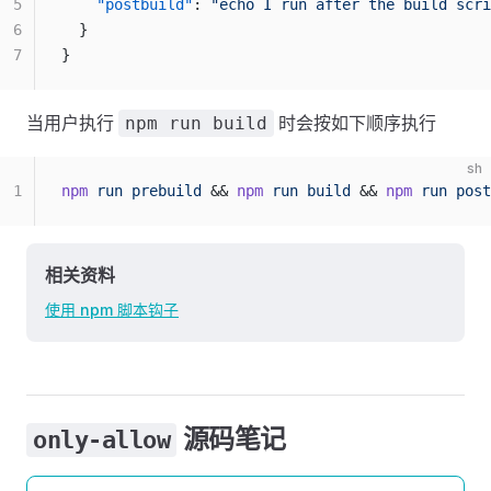
5
    "postbuild"
: 
"echo I run after the build scri
6
  }
7
}
当用户执行
时会按如下顺序执行
npm run build
sh
1
npm
 run
 prebuild
 && 
npm
 run
 build
 && 
npm
 run
 post
相关资料
使用 npm 脚本钩子
源码笔记
only-allow