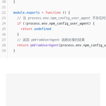
20
}
21
22
module
.
exports
 =
 function
 () {
23
  // 当 process.env.npm_config_user_agent 不存在
24
  if
 (
!
process.env.npm_config_user_agent) {
25
    return
 undefined
26
  }
27
  // 返回 pmFromUserAgent 函数处理的结果
28
  return
 pmFromUserAgent
(process.env.npm_config_u
29
}