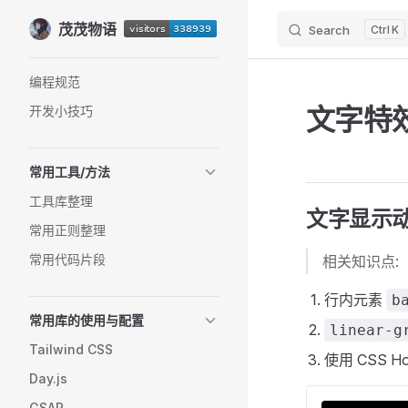
茂茂物语
Skip to content
Search
K
Sidebar Navigation
编程规范
文字特
开发小技巧
常用工具/方法
工具库整理
文字显示
常用正则整理
常用代码片段
相关知识点:
行内元素
b
常用库的使用与配置
linear-g
Tailwind CSS
使用 CSS Ho
Day.js
GSAP