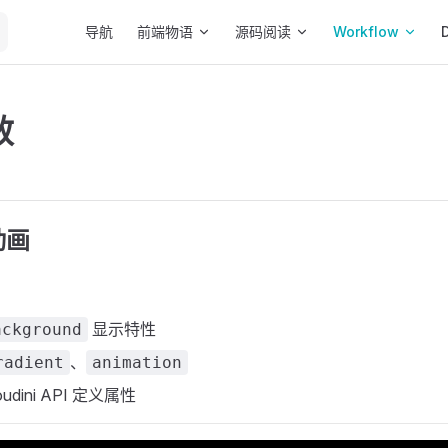
Main Navigation
导航
前端物语
源码阅读
Workflow
效
动画
显示特性
ackground
、
radient
animation
udini API 定义属性