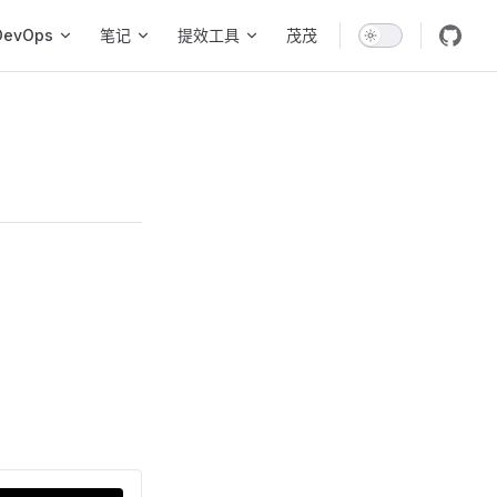
DevOps
笔记
提效工具
茂茂