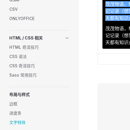
茂茂物语，
CSV
记记录（想
天都有知识
ONLYOFFICE
茂茂物语，
茂茂物语，
记记录（想
记记录（想
HTML / CSS 相关
天都有知识
天都有知识
HTML 奇淫技巧
CSS 语法
CSS 奇淫技巧
Sass 常用技巧
布局与样式
边框
进度条
文字特效