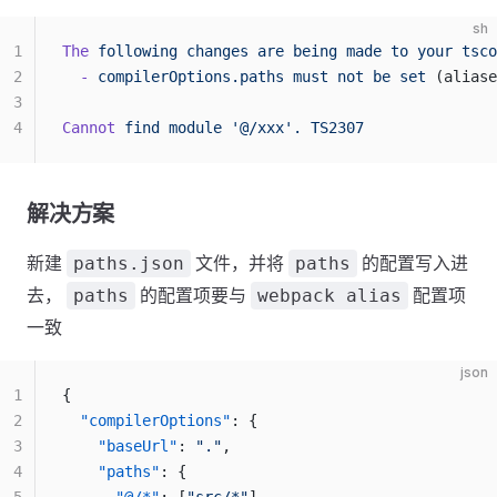
sh
1
The
 following
 changes
 are
 being
 made
 to
 your
 tsco
2
  -
 compilerOptions.paths
 must
 not
 be
 set
 (aliase
3
4
Cannot
 find
 module
 '@/xxx'.
 TS2307
解决方案
新建
文件，并将
的配置写入进
paths.json
paths
去，
的配置项要与
配置项
paths
webpack alias
一致
json
1
{
2
  "compilerOptions"
: {
3
    "baseUrl"
: 
"."
,
4
    "paths"
: {