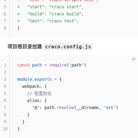
5
+   "start": "craco start",
6
+   "build": "craco build",
7
+   "test": "craco test",
8
}
项目根目录创建
craco.config.js
js
1
const
 path
 =
 require
(
'path'
)
2
3
module
.
exports
 =
 {
4
  webpack: {
5
    // 配置别名
6
    alias: {
7
      '@'
: path.
resolve
(__dirname, 
'src'
)
8
    }
9
  }
10
}