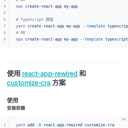
4
npx
 create-react-app
 my-app
5
6
# TypeScript 模板
7
yarn
 create
 react-app
 my-app
 --template
 typescrip
8
# OR
9
npx
 create-react-app
 my-app
 --template
 typescript
使用
react-app-rewired
和
customize-cra
方案
使用
安装依赖
sh
1
yarn
 add
 -D
 react-app-rewired
 customize-cra