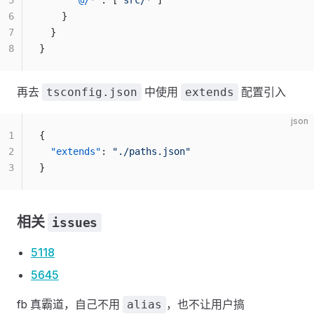
5
      "@/*"
: [
"src/*"
]
6
    }
7
  }
8
}
再去
中使用
配置引入
tsconfig.json
extends
json
1
{
2
  "extends"
: 
"./paths.json"
3
}
相关
issues
5118
5645
fb 真霸道，自己不用
，也不让用户搞
alias