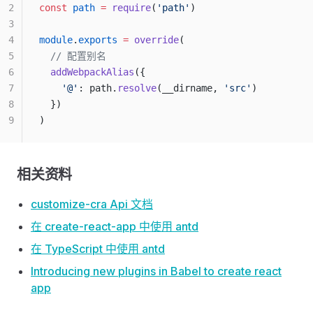
2
const
 path
 =
 require
(
'path'
)
3
4
module
.
exports
 =
 override
(
5
  // 配置别名
6
  addWebpackAlias
({
7
    '@'
: path.
resolve
(__dirname, 
'src'
)
8
  })
9
)
相关资料
customize-cra Api 文档
在 create-react-app 中使用 antd
在 TypeScript 中使用 antd
Introducing new plugins in Babel to create react
app