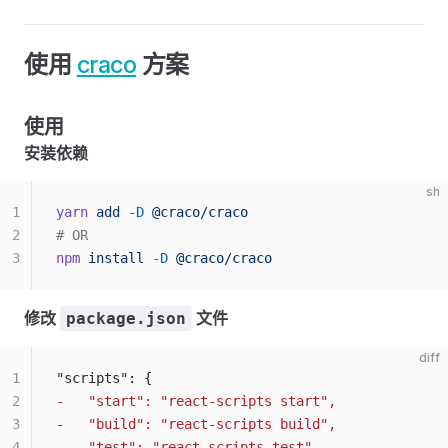
使用
craco
方案
使用
安装依赖
sh
1
yarn
 add
 -D
 @craco/craco
2
# OR
3
npm
 install
 -D
 @craco/craco
修改
文件
package.json
diff
1
"scripts": {
2
-   "start": "react-scripts start",
3
-   "build": "react-scripts build",
4
-   "test": "react-scripts test",