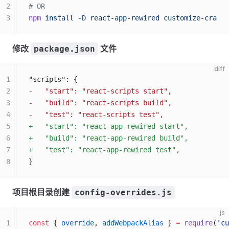
2
# OR
3
npm
 install
 -D
 react-app-rewired
 customize-cra
修改
文件
package.json
diff
1
"scripts": {
2
-   "start": "react-scripts start",
3
-   "build": "react-scripts build",
4
-   "test": "react-scripts test",
5
+   "start": "react-app-rewired start",
6
+   "build": "react-app-rewired build",
7
+   "test": "react-app-rewired test",
8
}
项目根目录创建
config-overrides.js
js
1
const
 { 
override
, 
addWebpackAlias
 } 
=
 require
(
'cu