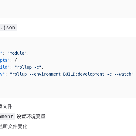
.json
"
: 
"module"
,
pts"
: {
ild"
: 
"rollup -c"
,
v"
: 
"rollup --environment BUILD:development -c --watch"
置文件
设置环境变量
nment
监听文件变化