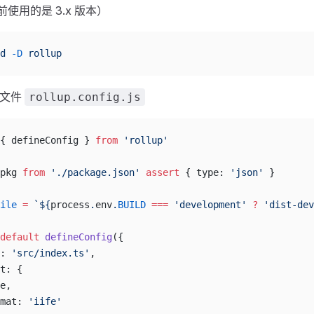
当前使用的是 3.x 版本）
d
 -D
 rollup
配置文件
rollup.config.js
{ defineConfig } 
from
 'rollup'
pkg 
from
 './package.json'
 assert
 { type: 
'json'
 }
ile
 =
 `${
process
.
env
.
BUILD
 ===
 'development'
 ?
 'dist-dev
default
 defineConfig
({
: 
'src/index.ts'
,
t: {
e,
mat: 
'iife'