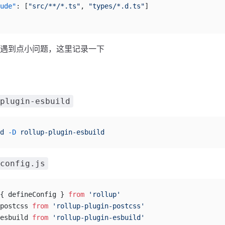
ude"
: [
"src/**/*.ts"
, 
"types/*.d.ts"
]
遇到点小问题，这里记录一下
plugin-esbuild
d
 -D
 rollup-plugin-esbuild
config.js
{ defineConfig } 
from
 'rollup'
postcss 
from
 'rollup-plugin-postcss'
esbuild 
from
 'rollup-plugin-esbuild'