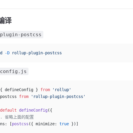
 编译
plugin-postcss
d
 -D
 rollup-plugin-postcss
config.js
{ defineConfig } 
from
 'rollup'
postcss 
from
 'rollup-plugin-postcss'
default
 defineConfig
({
... 省略上面的配置
ns: [
postcss
({ minimize: 
true
 })]