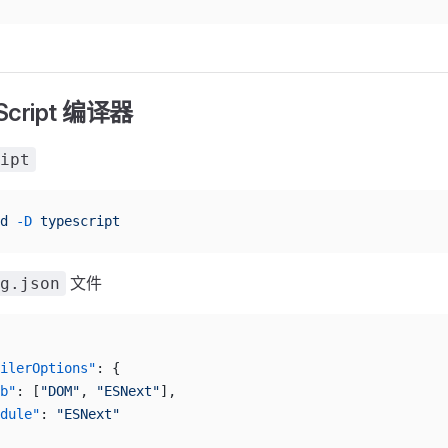
Script 编译器
ipt
d
 -D
 typescript
文件
g.json
ilerOptions"
: {
b"
: [
"DOM"
, 
"ESNext"
],
dule"
: 
"ESNext"