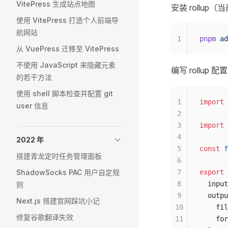
VitePress 生成站点地图
安装 rollup（
使用 VitePress 打造个人前端导
航网站
1
pnpm
 ad
从 VuePress 迁移至 VitePress
不使用 JavaScript 来隐藏元素
编写 rollup 
的若干方法
使用 shell 脚本检查并配置 git
1
import
 
user 信息
2
3
import
 
4
2022 年
5
const
 f
搭建青龙定时任务管理面板
6
ShadowSocks PAC 用户自定规
7
export
 
8
  input
则
9
  outpu
Next.js 搭建官网踩坑小记
10
    fil
修复谷歌翻译失效
11
    for