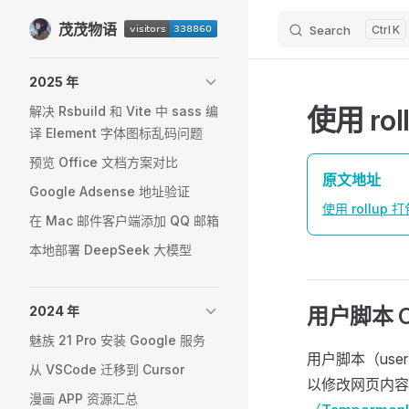
茂茂物语
Skip to content
Search
K
Sidebar Navigation
2025 年
使用 ro
解决 Rsbuild 和 Vite 中 sass 编
译 Element 字体图标乱码问题
预览 Office 文档方案对比
原文地址
Google Adsense 地址验证
使用 rollup 打
在 Mac 邮件客户端添加 QQ 邮箱
本地部署 DeepSeek 大模型
2024 年
用户脚本 
魅族 21 Pro 安装 Google 服务
用户脚本（use
从 VSCode 迁移到 Cursor
以修改网页内容
漫画 APP 资源汇总