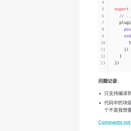
4
5
export
 
6
  // 
7
  plugi
8
    pos
9
    esb
10
      t
11
    })
12
  ]
13
})
问题记录
：
只支持编译到 
代码中的块
个不是我想
Comments not b