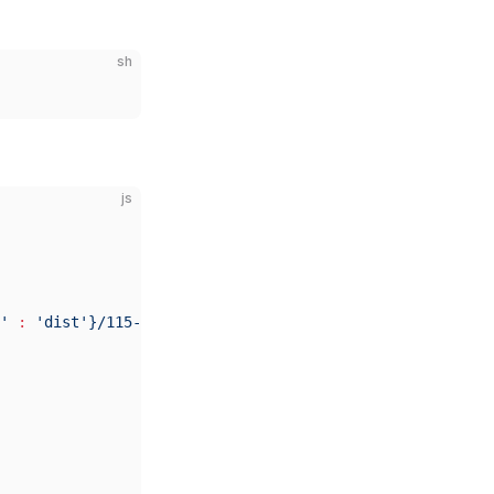
sh
js
'
 :
 'dist'}/115-helper.user.js`