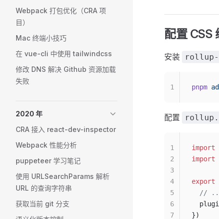
Webpack 打包优化（CRA 项
目）
配置 CSS
Mac 终端小技巧
在 vue-cli 中使用 tailwindcss
安装
rollup-
修改 DNS 解决 Github 资源加载
失败
1
pnpm
 ad
2020 年
配置
rollup.
CRA 接入 react-dev-inspector
Webpack 性能分析
1
import
 
2
import
 
puppeteer 学习笔记
3
使用 URLSearchParams 解析
4
export
 
URL 的查询字符串
5
  // 
获取当前 git 分支
6
  plugi
7
})