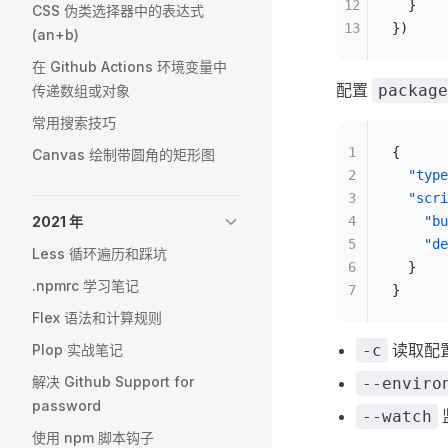
12
  }
CSS 伪类选择器中的表达式
13
})
(an+b)
在 Github Actions 环境变量中
配置
package
传递数组或对象
常用搜索技巧
1
{
Canvas 绘制带圆角的矩形图
2
  "type
3
  "scri
2021 年
4
    "bu
5
    "de
Less 循环遍历和踩坑
6
  }
.npmrc 学习笔记
7
}
Flex 语法和计算规则
读取配
Plop 实战笔记
-c
解决 Github Support for
--enviro
password
--watch
使用 npm 脚本钩子