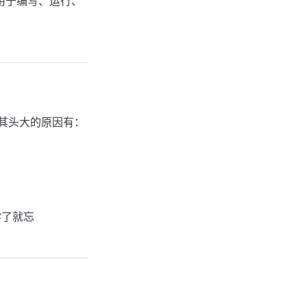
用于编写、运行、
其头大的原因有：
于学了就忘