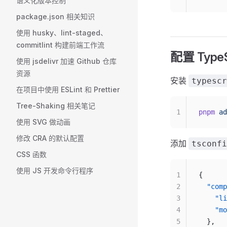
语义化版本控制
package.json 相关知识
使用 husky、lint-staged、
commitlint 构建前端工作流
配置 Type
使用 jsdelivr 加速 Github 仓库
资源
安装
typescr
在项目中使用 ESLint 和 Prettier
Tree-Shaking 相关笔记
1
pnpm
 ad
使用 SVG 做动画
修改 CRA 的默认配置
添加
tsconfi
CSS 函数
使用 JS 开发命令行程序
1
{
2
  "comp
3
    "li
4
    "mo
5
  },