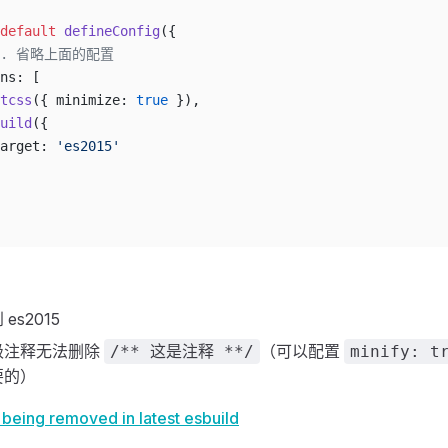
default
 defineConfig
({
... 省略上面的配置
ns: [
tcss
({ minimize: 
true
 }),
uild
({
arget: 
'es2015'
es2015
级注释无法删除
（可以配置
/** 这是注释 **/
minify: t
要的）
eing removed in latest esbuild