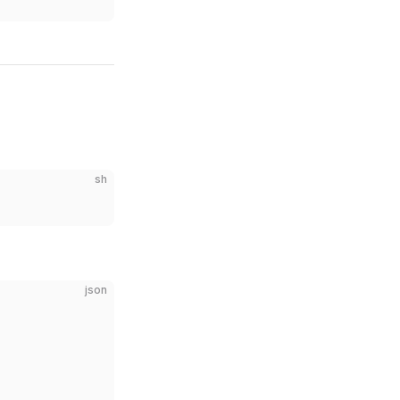
sh
json