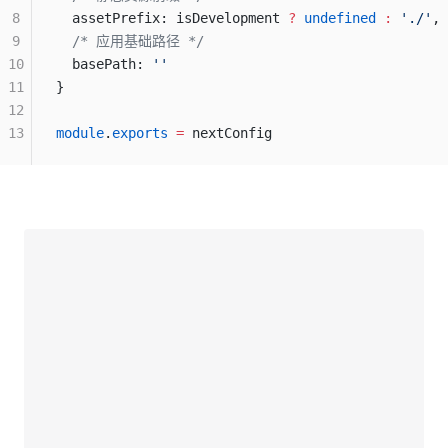
8
  assetPrefix: isDevelopment 
?
 undefined
 :
 './'
,
9
  /* 应用基础路径 */
10
  basePath: 
''
11
}
12
13
module
.
exports
 =
 nextConfig