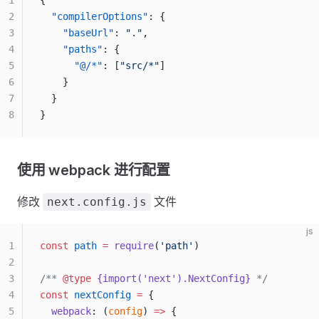
1
{
2
  "compilerOptions"
: {
3
    "baseUrl"
: 
"."
,
4
    "paths"
: {
5
      "@/*"
: [
"src/*"
]
6
    }
7
  }
8
}
使用 webpack 进行配置
修改
文件
next.config.js
js
1
const
 path
 =
 require
(
'path'
)
2
3
/** 
@type
 {import('next').NextConfig}
 */
4
const
 nextConfig
 =
 {
5
  webpack
: (
config
) 
=>
 {