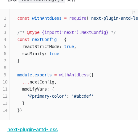
js
1
const
 withAntdLess
 =
 require
(
'next-plugin-antd-le
2
3
/** 
@type
 {import('next').NextConfig}
 */
4
const
 nextConfig
 =
 {
5
  reactStrictMode: 
true
,
6
  swcMinify: 
true
7
}
8
9
module
.
exports
 =
 withAntdLess
({
10
  ...
nextConfig,
11
  modifyVars: {
12
    '@primary-color'
: 
'#abcdef'
13
  }
14
})
next-plugin-antd-less