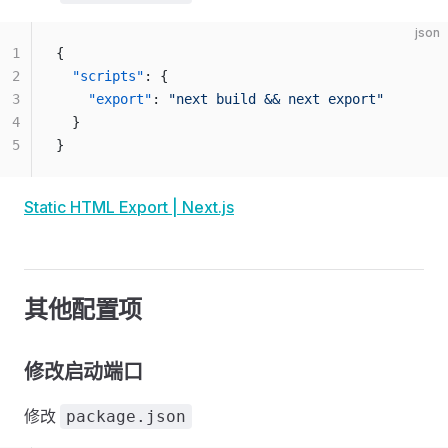
json
1
{
2
  "scripts"
: {
3
    "export"
: 
"next build && next export"
4
  }
5
}
Static HTML Export | Next.js
其他配置项
修改启动端口
修改
package.json