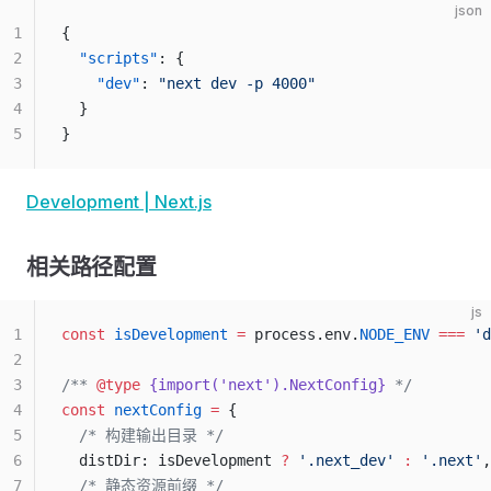
json
1
{
2
  "scripts"
: {
3
    "dev"
: 
"next dev -p 4000"
4
  }
5
}
Development | Next.js
相关路径配置
js
1
const
 isDevelopment
 =
 process.env.
NODE_ENV
 ===
 'd
2
3
/** 
@type
 {import('next').NextConfig}
 */
4
const
 nextConfig
 =
 {
5
  /* 构建输出目录 */
6
  distDir: isDevelopment 
?
 '.next_dev'
 :
 '.next'
,
7
  /* 静态资源前缀 */