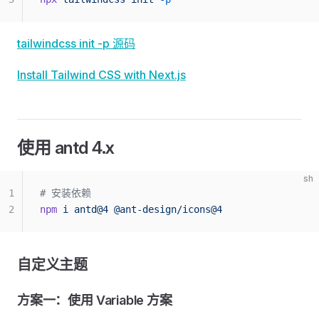
tailwindcss init -p 源码
Install Tailwind CSS with Next.js
使用 antd 4.x
sh
1
# 安装依赖
2
npm
 i
 antd@4
 @ant-design/icons@4
自定义主题
方案一：使用 Variable 方案