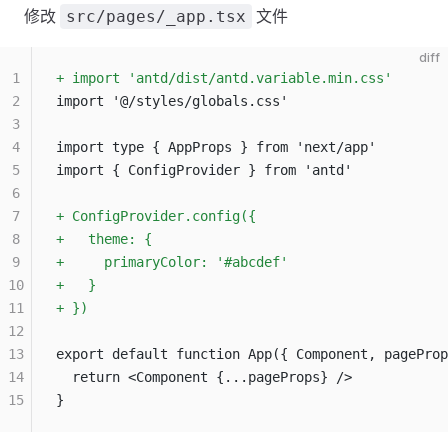
修改
文件
src/pages/_app.tsx
diff
1
+ import 'antd/dist/antd.variable.min.css'
2
import '@/styles/globals.css'
3
4
import type { AppProps } from 'next/app'
5
import { ConfigProvider } from 'antd'
6
7
+ ConfigProvider.config({
8
+   theme: {
9
+     primaryColor: '#abcdef'
10
+   }
11
+ })
12
13
export default function App({ Component, pageProp
14
  return <Component {...pageProps} />
15
}