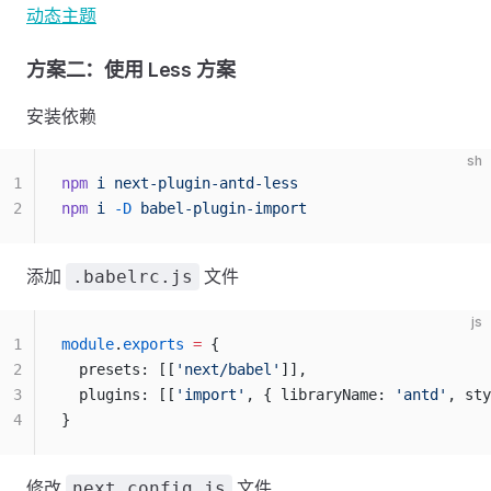
动态主题
方案二：使用 Less 方案
安装依赖
sh
1
npm
 i
 next-plugin-antd-less
2
npm
 i
 -D
 babel-plugin-import
添加
文件
.babelrc.js
js
1
module
.
exports
 =
 {
2
  presets: [[
'next/babel'
]],
3
  plugins: [[
'import'
, { libraryName: 
'antd'
, sty
4
}
修改
文件
next.config.js