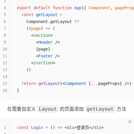
3
4
export
 default
 function
 App
({ 
Component
, 
pageProp
5
  const
 getLayout
 =
6
    Component.getLayout 
??
7
    ((
page
) 
=>
 (
8
      <
section
>
9
        <
Header
 />
10
        {page}
11
        <
Footer
 />
12
      </
section
>
13
    ))
14
15
  return
 getLayout
(<
Component
 {
...
pageProps} />)
16
}
在需要自定义
的页面添加
方法
Layout
getLayout
js
1
const
 Login
 =
 () 
=>
 <
div
>登录页</
div
>