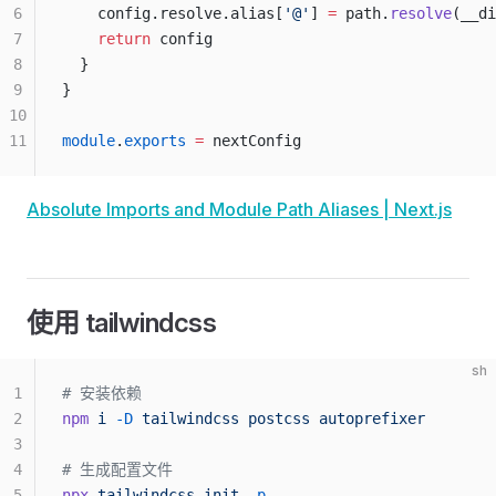
6
    config.resolve.alias[
'@'
] 
=
 path.
resolve
(__di
7
    return
 config
8
  }
9
}
10
11
module
.
exports
 =
 nextConfig
Absolute Imports and Module Path Aliases | Next.js
使用 tailwindcss
sh
1
# 安装依赖
2
npm
 i
 -D
 tailwindcss
 postcss
 autoprefixer
3
4
# 生成配置文件
5
npx
 tailwindcss
 init
 -p