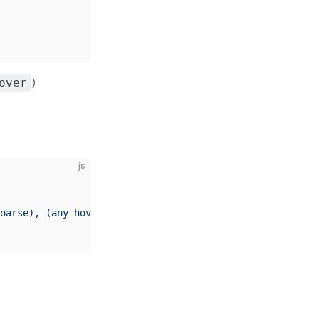
）
over
js
oarse), (any-hover: none)'
).matches;