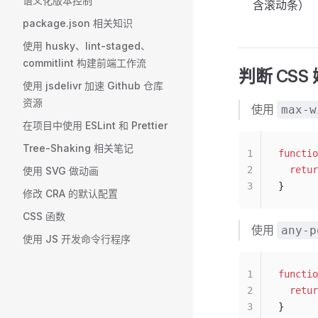
语义化版本控制
含滚动条）
package.json 相关知识
使用 husky、lint-staged、
commitlint 构建前端工作流
判断 CS
使用 jsdelivr 加速 Github 仓库
资源
使用
max-w
在项目中使用 ESLint 和 Prettier
Tree-Shaking 相关笔记
1
functio
2
  retur
使用 SVG 做动画
3
}
修改 CRA 的默认配置
CSS 函数
使用
any-p
使用 JS 开发命令行程序
1
functio
2
  retur
3
}