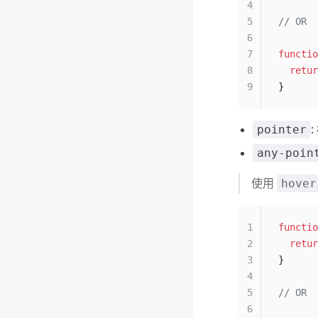
4
5
// OR
6
7
functio
8
  retur
9
}
pointer
any-poin
使用
hover
1
functio
2
  retur
3
}
4
5
// OR
6