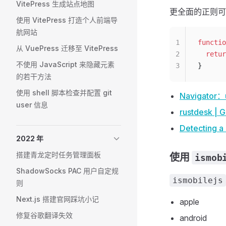
VitePress 生成站点地图
更全面的正则
使用 VitePress 打造个人前端导
航网站
1
functio
从 VuePress 迁移至 VitePress
2
  retur
不使用 JavaScript 来隐藏元素
3
}
的若干方法
使用 shell 脚本检查并配置 git
Navigator：
user 信息
rustdesk | G
Detecting a
2022 年
搭建青龙定时任务管理面板
使用
ismob
ShadowSocks PAC 用户自定规
ismobilejs
则
Next.js 搭建官网踩坑小记
apple
修复谷歌翻译失效
android