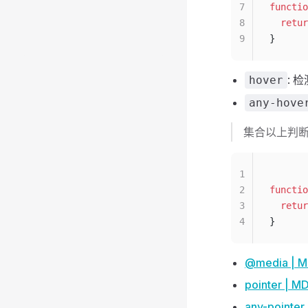
7
functio
8
  retur
9
}
:
hover
any-hove
集合以上判
1
2
functio
3
  retur
4
}
@media | 
pointer | M
any-pointer