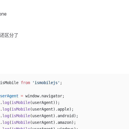
one
还区分了
isMobile 
from
 'ismobilejs'
;
serAgent
 =
 window.navigator;
.
log
(
isMobile
(userAgent));
.
log
(
isMobile
(userAgent).apple);
.
log
(
isMobile
(userAgent).android);
.
log
(
isMobile
(userAgent).amazon);