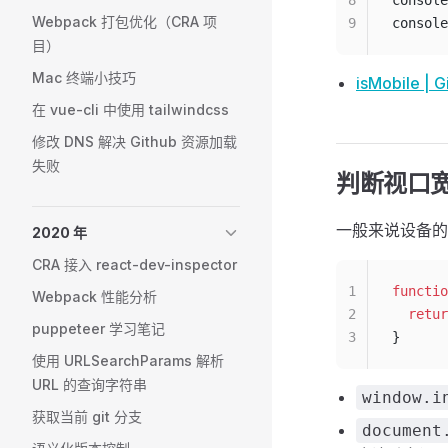
8
console
Webpack 打包优化（CRA 项
9
console
目）
Mac 终端小技巧
isMobile | G
在 vue-cli 中使用 tailwindcss
修改 DNS 解决 Github 资源加载
失败
判断视口
一般来说设备的视
2020 年
CRA 接入 react-dev-inspector
1
functio
Webpack 性能分析
2
  retur
puppeteer 学习笔记
3
}
使用 URLSearchParams 解析
URL 的查询字符串
window.i
获取当前 git 分支
document