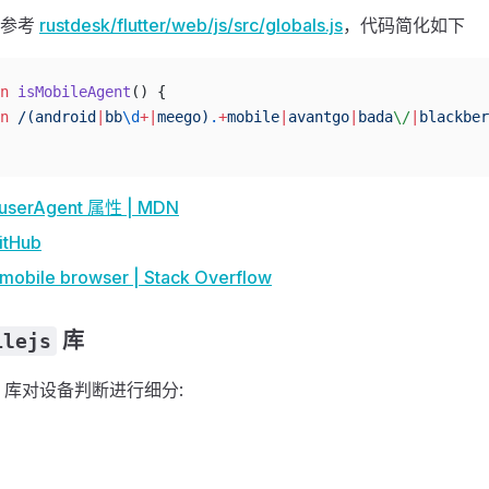
可参考
rustdesk/flutter/web/js/src/globals.js
，代码简化如下
n
 isMobileAgent
() {
n
 /
(android
|
bb
\d
+|
meego)
.
+
mobile
|
avantgo
|
bada
\/
|
blackber
userAgent 属性 | MDN
itHub
 mobile browser | Stack Overflow
库
ilejs
库对设备判断进行细分: