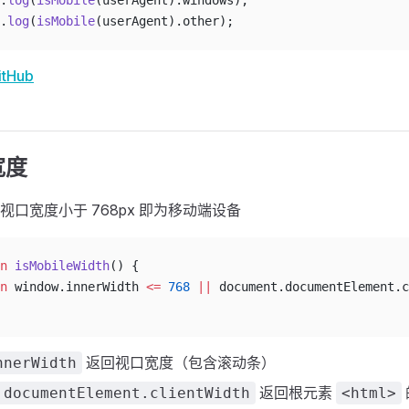
.
log
(
isMobile
(userAgent).windows);
.
log
(
isMobile
(userAgent).other);
itHub
宽度
口宽度小于 768px 即为移动端设备
n
 isMobileWidth
() {
n
 window.innerWidth 
<=
 768
 ||
 document.documentElement.c
返回视口宽度（包含滚动条）
nnerWidth
返回根元素
.documentElement.clientWidth
<html>