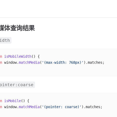
S 媒体查询结果
idth
n
 isMobileWidth
() {
n
 window.
matchMedia
(
'(max-width: 768px)'
).matches;
ointer:coarse
n
 isMobile
() {
n
 window.
matchMedia
(
'(pointer: coarse)'
).matches;