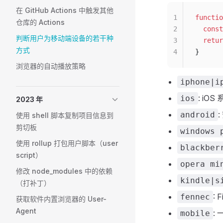
在 GitHub Actions 中触发其他
1
functio
仓库的 Actions
2
  const
判断用户为移动端设备的若干种
3
  retur
方式
4
}
浏览器的自动播放策略
iphone|i
: iO
ios
2023 年
android
使用 shell 脚本复制项目信息到
剪切板
windows 
使用 rollup 打包用户脚本（user
blackber
script）
opera mi
修改 node_modules 中的依赖
kindle|s
（打补丁）
: 
fennec
获取软件内置浏览器的 User-
Agent
:
mobile