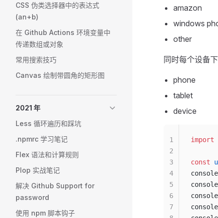
CSS 伪类选择器中的表达式
amazon
(an+b)
windows ph
在 Github Actions 环境变量中
other
传递数组或对象
同时每个设备下
常用搜索技巧
Canvas 绘制带圆角的矩形图
phone
tablet
2021 年
device
Less 循环遍历和踩坑
.npmrc 学习笔记
1
import
 
2
Flex 语法和计算规则
3
const
 u
Plop 实战笔记
4
console
5
console
解决 Github Support for
6
console
password
7
console
使用 npm 脚本钩子