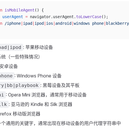
n
 isMobileAgent
() {
 userAgent
 =
 navigator.userAgent.
toLowerCase
();
n
 /
iphone
|
ipad
|
ipod
|
ios
|
android
|
windows phone
|
blackberry
: 苹果移动设备
pad|ipod
S 系统（一些特殊情况）
: 安卓设备
: Windows Phone 设备
phone
: 黑莓设备及其平板
ry|bb|playbook
: Opera Mini 浏览器，通常用于移动设备
ni
: 亚马逊的 Kindle 和 Silk 浏览器
ilk
Firefox 移动版浏览器
 一个通用的关键字，通常出现在移动设备的用户代理字符串中