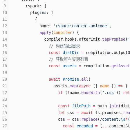
9
    rspack: {
10
      plugins: [
11
        {
12
          name: 
'rspack:content-unicode'
,
13
          apply
(
compiler
) {
14
            compiler.hooks.afterEmit.
tapPromise
(
'
15
              // 构建输出目录
16
              const
 distDir
 =
 compilation.outputO
17
              // 获取所有资源列表
18
              const
 assets
 =
 compilation.
getAsset
19
20
              await
 Promise
.
all
(
21
                assets.
map
(
async
 ({ 
name
 }) 
=>
 {
22
                  if
 (
!
name.
endsWith
(
'.css'
)) 
ret
23
24
                  const
 filePath
 =
 path.
join
(dist
25
                  let
 css 
=
 await
 fs.promises.
rea
26
                  css 
=
 css.
replace
(
/
content:
\s
*
(
27
                    const
 encoded
 =
 [
...
contentSt