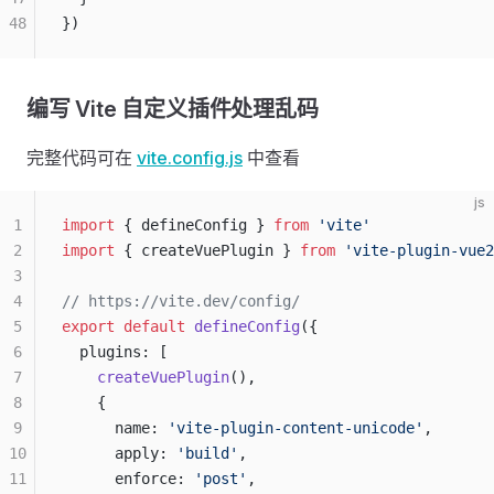
48
})
编写 Vite 自定义插件处理乱码
完整代码可在
vite.config.js
中查看
js
1
import
 { defineConfig } 
from
 'vite'
2
import
 { createVuePlugin } 
from
 'vite-plugin-vue2
3
4
// https://vite.dev/config/
5
export
 default
 defineConfig
({
6
  plugins: [
7
    createVuePlugin
(),
8
    {
9
      name: 
'vite-plugin-content-unicode'
,
10
      apply: 
'build'
,
11
      enforce: 
'post'
,