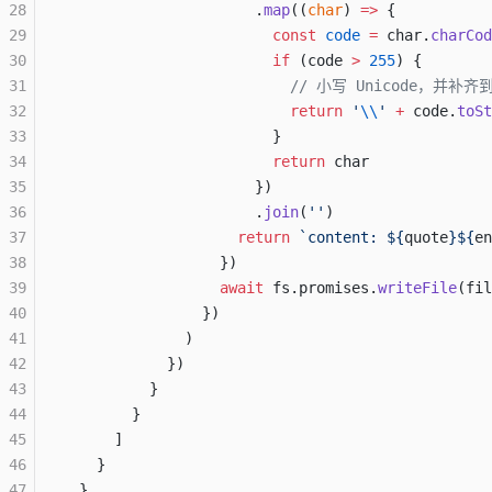
28
                      .
map
((
char
) 
=>
 {
29
                        const
 code
 =
 char.
charCod
30
                        if
 (code 
>
 255
) {
31
                          // 小写 Unicode，并补齐
32
                          return
 '
\\
'
 +
 code.
toSt
33
                        }
34
                        return
 char
35
                      })
36
                      .
join
(
''
)
37
                    return
 `content: ${
quote
}${
en
38
                  })
39
                  await
 fs.promises.
writeFile
(fil
40
                })
41
              )
42
            })
43
          }
44
        }
45
      ]
46
    }
47
  }