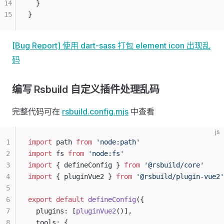
14
  }
15
}
[Bug Report] 使用 dart-sass 打包 element icon 出现乱
码
编写 Rsbuild 自定义插件处理乱码
完整代码可在
rsbuild.config.mjs
中查看
js
1
import
 path 
from
 'node:path'
2
import
 fs 
from
 'node:fs'
3
import
 { defineConfig } 
from
 '@rsbuild/core'
4
import
 { pluginVue2 } 
from
 '@rsbuild/plugin-vue2'
5
6
export
 default
 defineConfig
({
7
  plugins: [
pluginVue2
()],
8
  tools: {