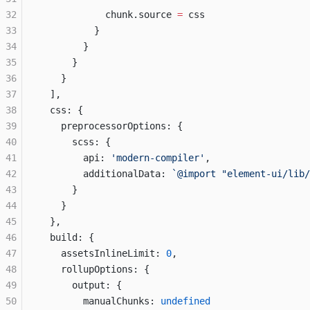
32
            chunk.source 
=
 css
33
          }
34
        }
35
      }
36
    }
37
  ],
38
  css: {
39
    preprocessorOptions: {
40
      scss: {
41
        api: 
'modern-compiler'
,
42
        additionalData: 
`@import "element-ui/lib/
43
      }
44
    }
45
  },
46
  build: {
47
    assetsInlineLimit: 
0
,
48
    rollupOptions: {
49
      output: {
50
        manualChunks: 
undefined