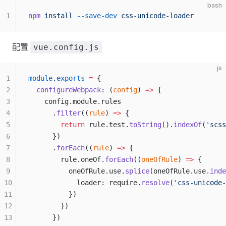
bash
1
npm
 install
 --save-dev
 css-unicode-loader
配置
vue.config.js
js
1
module
.
exports
 =
 {
2
  configureWebpack
: (
config
) 
=>
 {
3
    config.module.rules
4
      .
filter
((
rule
) 
=>
 {
5
        return
 rule.test.
toString
().
indexOf
(
'scss
6
      })
7
      .
forEach
((
rule
) 
=>
 {
8
        rule.oneOf.
forEach
((
oneOfRule
) 
=>
 {
9
          oneOfRule.use.
splice
(oneOfRule.use.
inde
10
            loader: require.
resolve
(
'css-unicode-
11
          })
12
        })
13
      })