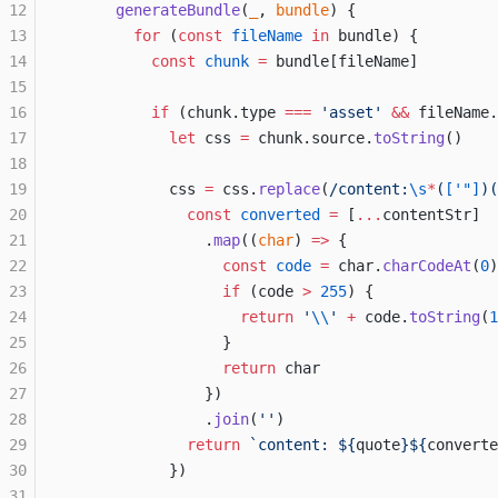
12
      generateBundle
(
_
, 
bundle
) {
13
        for
 (
const
 fileName
 in
 bundle) {
14
          const
 chunk
 =
 bundle[fileName]
15
16
          if
 (chunk.type 
===
 'asset'
 &&
 fileName.
17
            let
 css 
=
 chunk.source.
toString
()
18
19
            css 
=
 css.
replace
(
/
content:
\s
*
(
['"]
)(
20
              const
 converted
 =
 [
...
contentStr]
21
                .
map
((
char
) 
=>
 {
22
                  const
 code
 =
 char.
charCodeAt
(
0
)
23
                  if
 (code 
>
 255
) {
24
                    return
 '
\\
'
 +
 code.
toString
(
1
25
                  }
26
                  return
 char
27
                })
28
                .
join
(
''
)
29
              return
 `content: ${
quote
}${
converte
30
            })
31