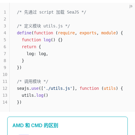
js
1
/* 先通过 script 加载 SeaJS */
2
3
/* 定义模块 utils.js */
4
define
(
function
 (
require
, 
exports
, 
module
) {
5
  function
 log
() {}
6
  return
 {
7
    log: log,
8
  }
9
})
10
11
/* 调用模块 */
12
seajs.
use
([
'./utils.js'
], 
function
 (
utils
) {
13
  utils.
log
()
14
})
AMD 和 CMD 的区别