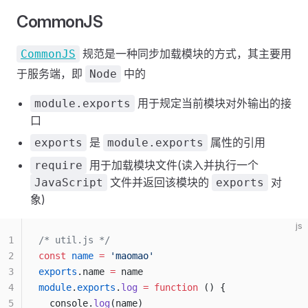
CommonJS
规范是一种同步加载模块的方式，其主要用
CommonJS
于服务端，即
中的
Node
用于规定当前模块对外输出的接
module.exports
口
是
属性的引用
exports
module.exports
用于加载模块文件(读入并执行一个
require
文件并返回该模块的
对
JavaScript
exports
象)
js
1
/* util.js */
2
const
 name
 =
 'maomao'
3
exports
.name 
=
 name
4
module
.
exports
.
log
 =
 function
 () {
5
  console.
log
(name)