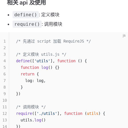
相关 api 及使用
: 定义模块
define()
: 调用模块
require()
js
1
/* 先通过 script 加载 RequireJS */
2
3
/* 定义模块 utils.js */
4
define
([
'utils'
], 
function
 () {
5
  function
 log
() {}
6
  return
 {
7
    log: log,
8
  }
9
})
10
11
/* 调用模块 */
12
require
([
'./utils'
], 
function
 (
utils
) {
13
  utils.
log
()
14
})