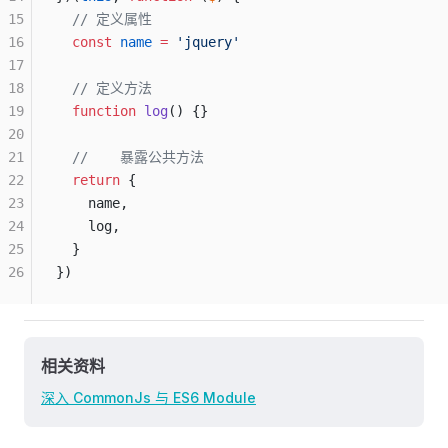
15
  // 定义属性
16
  const
 name
 =
 'jquery'
17
18
  // 定义方法
19
  function
 log
() {}
20
21
  //    暴露公共方法
22
  return
 {
23
    name,
24
    log,
25
  }
26
})
相关资料
深入 CommonJs 与 ES6 Module